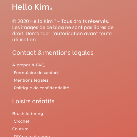
t
t
t
e
e
a
u
e
b
l
g
b
r
o
r
© 2020 Hello Kim ™ – Tous droits réservés.
r
e
e
o
y
Les images de ce blog ne sont pas libres de
droit. Demander l’autorisation avant toute
a
s
k
utilisation.
m
t
Contact & mentions légales
À propos & FAQ
Formulaire de contact
Mentions légales
Politique de confidentialité
Loisirs créatifs
Brush lettering
Crochet
Couture
DIY en tout genre