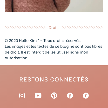
Droits
© 2020 Hello Kim ™ – Tous droits réservés.
Les images et les textes de ce blog ne sont pas libres
de droit. Il est interdit de les utiliser sans mon
autorisation.
RESTONS CONNECTÉS
I
Y
P
F
R
n
o
i
a
a
s
u
n
c
v