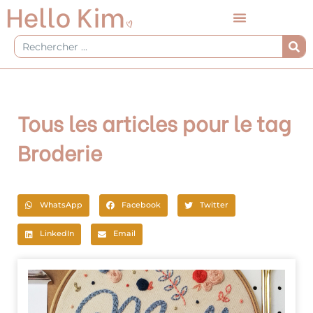
Aller
au
contenu
Rechercher
Tous les articles pour le tag
Broderie
WhatsApp
Facebook
Twitter
LinkedIn
Email