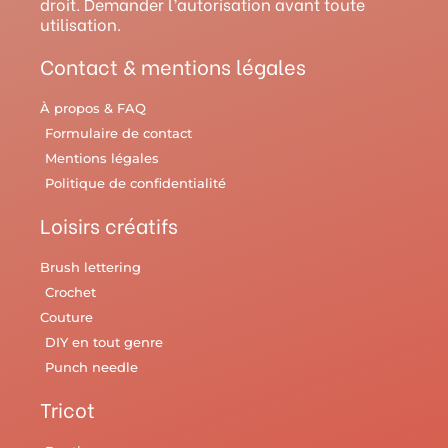
droit. Demander l’autorisation avant toute
a
s
k
utilisation.
m
t
Contact & mentions légales
À propos & FAQ
Formulaire de contact
Mentions légales
Politique de confidentialité
Loisirs créatifs
Brush lettering
Crochet
Couture
DIY en tout genre
Punch needle
Tricot