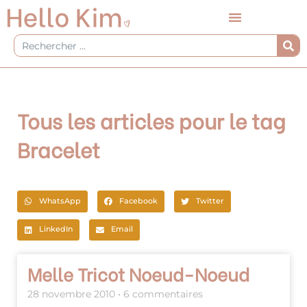
Aller
au
contenu
Rechercher
Tous les articles pour le tag
Bracelet
WhatsApp
Facebook
Twitter
LinkedIn
Email
Melle Tricot Noeud-Noeud
28 novembre 2010
6 commentaires