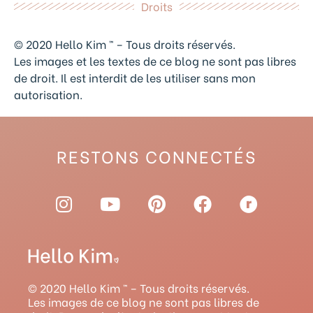
Droits
© 2020 Hello Kim ™ – Tous droits réservés.
Les images et les textes de ce blog ne sont pas libres
de droit. Il est interdit de les utiliser sans mon
autorisation.
RESTONS CONNECTÉS
I
Y
P
F
R
n
o
i
a
a
s
u
n
c
v
t
t
t
e
e
a
u
e
b
l
g
b
r
o
r
© 2020 Hello Kim ™ – Tous droits réservés.
r
e
e
o
y
Les images de ce blog ne sont pas libres de