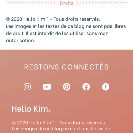
Droits
© 2020 Hello Kim ™ – Tous droits réservés.
Les images et les textes de ce blog ne sont pas libres
de droit. Il est interdit de les utiliser sans mon
autorisation.
RESTONS CONNECTÉS
I
Y
P
F
R
n
o
i
a
a
s
u
n
c
v
t
t
t
e
e
a
u
e
b
l
g
b
r
o
r
© 2020 Hello Kim ™ – Tous droits réservés.
r
e
e
o
y
Les images de ce blog ne sont pas libres de