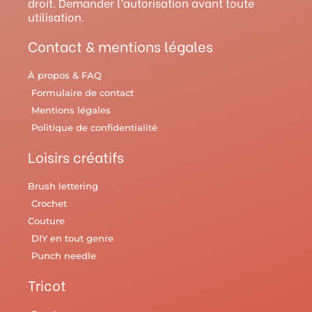
droit. Demander l’autorisation avant toute
a
s
k
utilisation.
m
t
Contact & mentions légales
À propos & FAQ
Formulaire de contact
Mentions légales
Politique de confidentialité
Loisirs créatifs
Brush lettering
Crochet
Couture
DIY en tout genre
Punch needle
Tricot