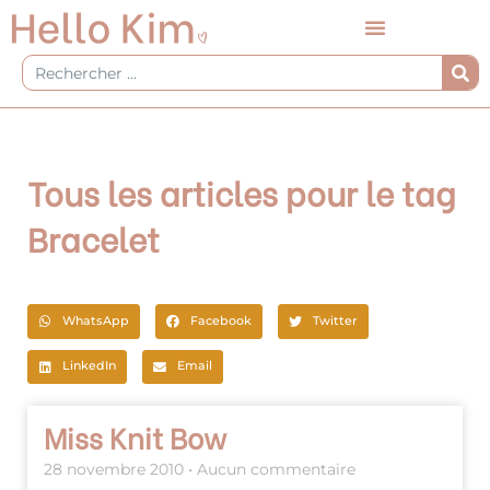
Aller
au
contenu
Rechercher
Tous les articles pour le tag
Bracelet
WhatsApp
Facebook
Twitter
LinkedIn
Email
Miss Knit Bow
28 novembre 2010
Aucun commentaire