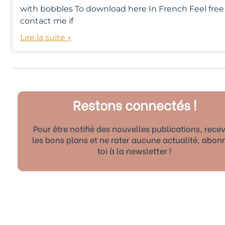
with bobbles To download here In French Feel free
contact me if
Lire la suite »
Restons connectés !
Pour être notifié des nouvelles publications, recev
les bons plans et ne rater aucune actualité, abon
toi à la newsletter !