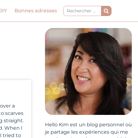
Rechercher
DIY
Bonnes adresses
 over a
 to scarves
 straight.
Hello Kim est un blog personnel où
ed. When I
je partage les expériences qui me
 tried to