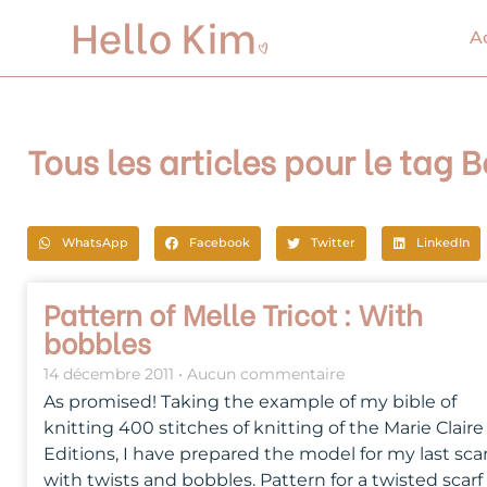
Aller
au
A
contenu
Tous les articles pour le tag 
WhatsApp
Facebook
Twitter
LinkedIn
Pattern of Melle Tricot : With
bobbles
14 décembre 2011
Aucun commentaire
As promised! Taking the example of my bible of
knitting 400 stitches of knitting of the Marie Claire
Editions, I have prepared the model for my last scar
with twists and bobbles. Pattern for a twisted scarf