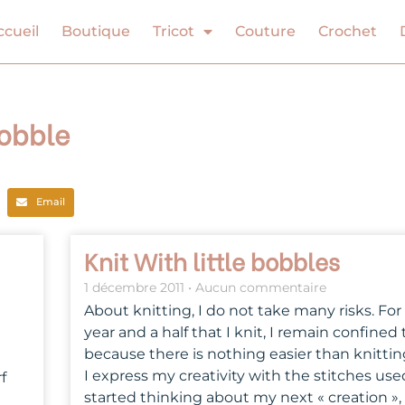
ccueil
Boutique
Tricot
Couture
Crochet
Bobble
Email
Knit With little bobbles
1 décembre 2011
Aucun commentaire
About knitting, I do not take many risks. For
year and a half that I knit, I remain confined
because there is nothing easier than knitting
I express my creativity with the stitches us
f
started thinking about my next « creation », I