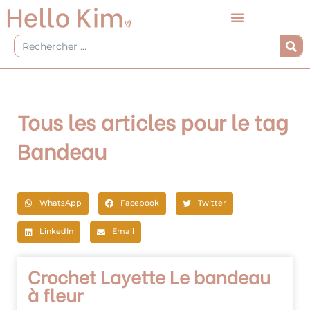
Aller
au
contenu
Rechercher
Tous les articles pour le tag
Bandeau
WhatsApp
Facebook
Twitter
LinkedIn
Email
Crochet Layette Le bandeau
à fleur