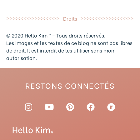
Droits
© 2020 Hello Kim ™ – Tous droits réservés.
Les images et les textes de ce blog ne sont pas libres
de droit. Il est interdit de les utiliser sans mon
autorisation.
RESTONS CONNECTÉS
I
Y
P
F
R
n
o
i
a
a
s
u
n
c
v
t
t
t
e
e
a
u
e
b
l