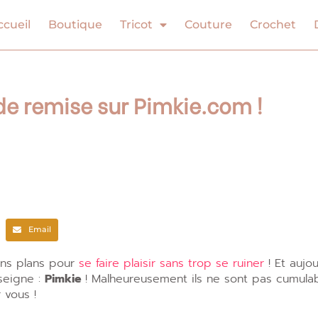
ccueil
Boutique
Tricot
Couture
Crochet
e remise sur Pimkie.com !
Email
ons plans pour
se faire plaisir sans trop se ruiner
! Et aujou
seigne :
Pimkie
! Malheureusement ils ne sont pas cumulab
 vous !