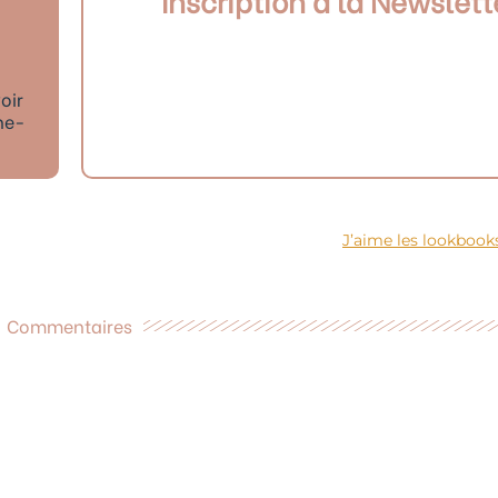
Inscription à la Newslett
oir
ne-
J’aime les lookbooks
Commentaires