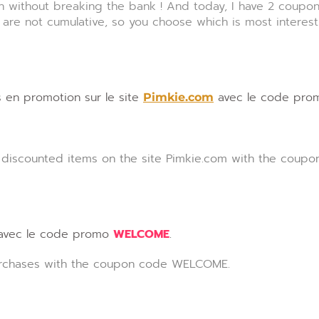
fun without breaking the bank ! And today, I have 2 coupo
y are not cumulative, so you choose which is most interest
s en promotion sur le site
avec le code pro
Pimkie.com
f discounted items on the site Pimkie.com with the coup
 avec le code promo
WELCOME
.
purchases with the coupon code WELCOME.