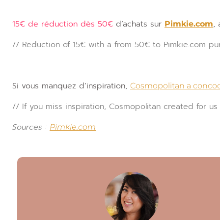
15€ de réduction dès 50€
d’achats sur
,
Pimkie.com
// Reduction of 15€ with a from 50€ to Pimkie.com 
Si vous manquez d’inspiration,
Cosmopolitan a concoc
// If you miss inspiration, Cosmopolitan created for us 
Sources :
Pimkie.com