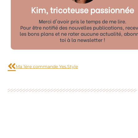
Kim, tricoteuse passionnée
Merci d'avoir pris le temps de me lire.
Pour être notifié des nouvelles publications, recev
les bons plans et ne rater aucune actualité, abon
toi à la newsletter !
Précédent
Ma 1ère commande Yes.Style