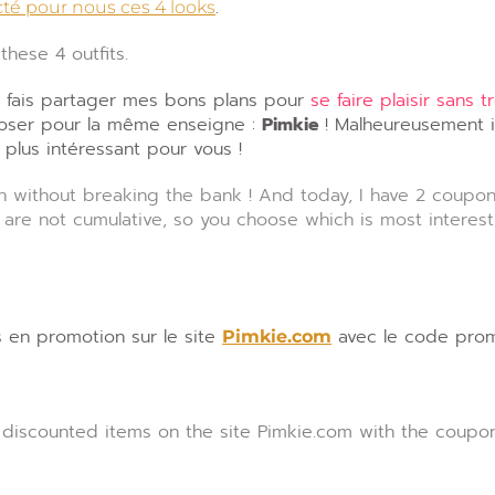
.
té pour nous ces 4 looks
these 4 outfits.
 fais partager mes bons plans pour
se faire plaisir sans 
oposer pour la même enseigne :
Pimkie
! Malheureusement i
 plus intéressant pour vous !
fun without breaking the bank ! And today, I have 2 coupo
y are not cumulative, so you choose which is most interest
s en promotion sur le site
avec le code pro
Pimkie.com
f discounted items on the site Pimkie.com with the coup