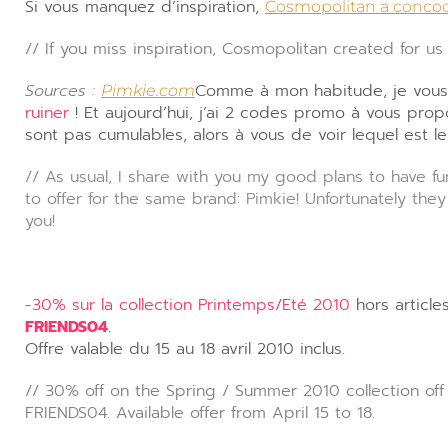
Si vous manquez d’inspiration,
Cosmopolitan a concoc
// If you miss inspiration, Cosmopolitan created for us 
Sources :
Comme à mon habitude, je vous
Pimkie.com
ruiner
! Et aujourd’hui, j’ai 2 codes promo à vous pr
sont pas cumulables, alors à vous de voir lequel est le
// As usual, I share with you my good plans to have 
to offer for the same brand: Pimkie! Unfortunately the
you!
-30% sur la collection Printemps/Eté 2010
hors article
FRIENDS04
.
Offre valable du 15 au 18 avril 2010 inclus.
// 30% off on the Spring / Summer 2010 collection of
FRIENDS04. Available offer from April 15 to 18.